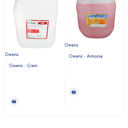
Owens
B
Owens
Owens - Armonia
Owens - Crem