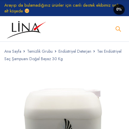
Arayıp da bulamadığınız ürünler için canlı destek ekibimiz sağ
0%
alt köşede
Ana Sayfa
Temizlik Grubu
Endüstriyel Deterjan
Tex Endüstriyel
Saç Şampuanı Doğal Beyaz 30 Kg