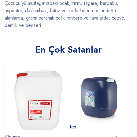
Çözücü’yü mutfağınızdaki ocak, fırın, ızgara, barbekü,
aspiratör, davlumbaz, fritöz ve zorlu kirlerin bulunduğu
alanlarda, granit-seramik-çelik tencere ve tavalarda, cezve,
demlik ve benzeri
En Çok Satanlar
Tex
T
Owens