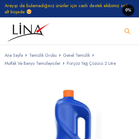
Arayıp da bulamadığınız ürünler için canlı destek ekibimiz sağ
0%
alt köşede
Ana Sayfa
Temizlik Grubu
Genel Temizlik
Mutfak Ve Banyo Temizleyiciler
Porçöz Yağ Çözücü 2 Litre