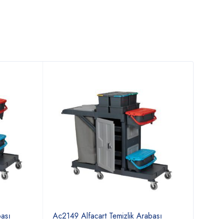
bası
Ac2149 Alfacart Temizlik Arabası
Ac21