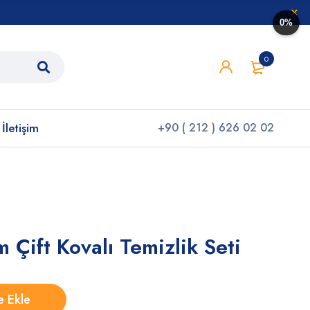
0%
0
İletişim
+90 ( 212 ) 626 02 02
m Çift Kovalı Temizlik Seti
e Ekle