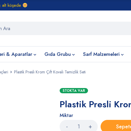
ğ alt köşede
eri & Aparatlar
Gıda Grubu
Sarf Malzemeleri
çleri
Plastik Presli Krom Çift Kovalı Temizlik Seti
STOKTA VAR
Plastik Presli Kro
Miktar
Sepet