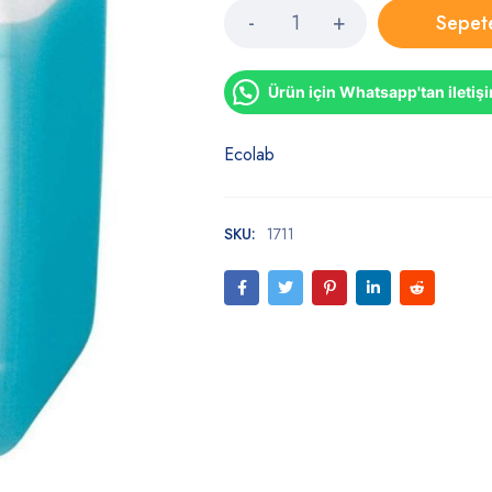
Sepet
Ürün için Whatsapp'tan iletiş
Ecolab
SKU:
1711