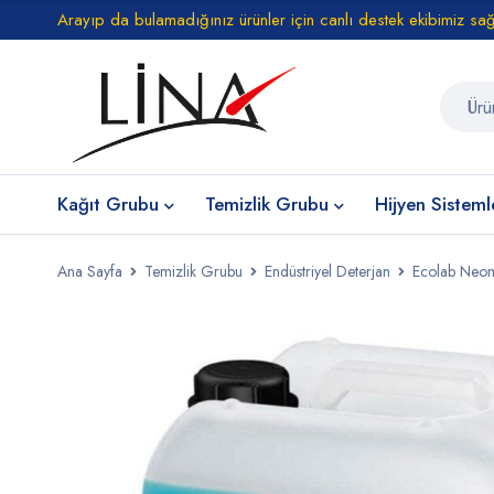
Arayıp da bulamadığınız ürünler için canlı destek ekibimiz sa
Kağıt Grubu
Temizlik Grubu
Hijyen Sisteml
Ana Sayfa
Temizlik Grubu
Endüstriyel Deterjan
Ecolab Neoma