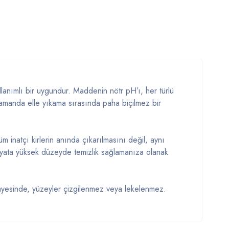
nımlı bir uygundur. Maddenin nötr pH’ı, her türlü
 zamanda elle yıkama sırasında paha biçilmez bir
 inatçı kirlerin anında çıkarılmasını değil, aynı
iyata yüksek düzeyde temizlik sağlamanıza olanak
a sayesinde, yüzeyler çizgilenmez veya lekelenmez.