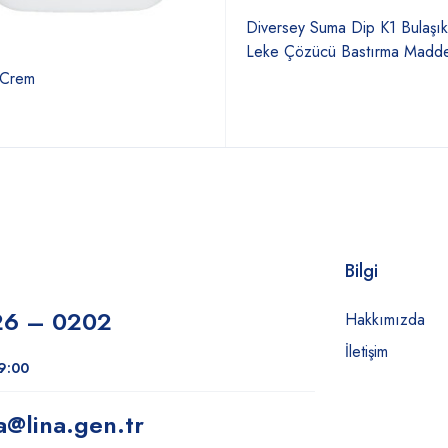
Diversey Suma Dip K1 Bulaşıkl
Leke Çözücü Bastırma Madde
 Crem
Bilgi
26 – 0202
Hakkımızda
İletişim
19:00
a
@lina.gen.tr