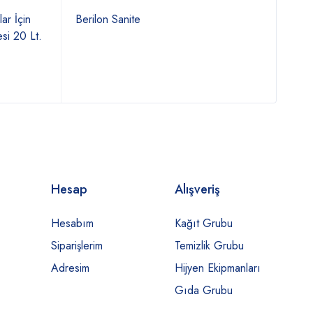
ar İçin
Berilon Sanite
Teti
si 20 Lt.
Hesap
Alışveriş
Hesabım
Kağıt Grubu
Siparişlerim
Temizlik Grubu
Adresim
Hijyen Ekipmanları
Gıda Grubu