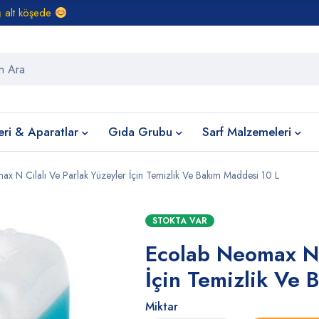
ğ alt köşede
eri & Aparatlar
Gıda Grubu
Sarf Malzemeleri
x N Cilalı Ve Parlak Yüzeyler İçin Temizlik Ve Bakım Maddesi 10 L
STOKTA VAR
Ecolab Neomax N 
İçin Temizlik Ve 
Miktar