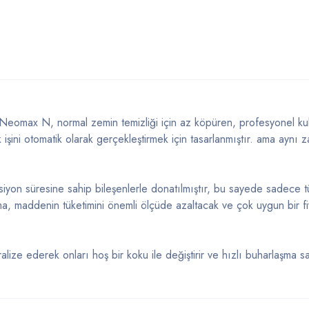
ax N, normal zemin temizliği için az köpüren, profesyonel kulla
 işini otomatik olarak gerçekleştirmek için tasarlanmıştır. ama aynı
yon süresine sahip bileşenlerle donatılmıştır, bu sayede sadece tüm
a, maddenin tüketimini önemli ölçüde azaltacak ve çok uygun bir f
ralize ederek onları hoş bir koku ile değiştirir ve hızlı buharlaşm