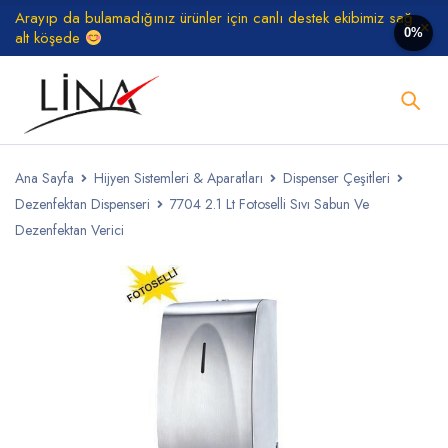
Arayıp da bulamadığınız ürünler için canlı destek ekibimiz sağ
0%
alt köşede
Ana Sayfa
Hijyen Sistemleri & Aparatları
Dispenser Çeşitleri
Dezenfektan Dispenseri
7704 2.1 Lt Fotoselli Sıvı Sabun Ve
Dezenfektan Verici