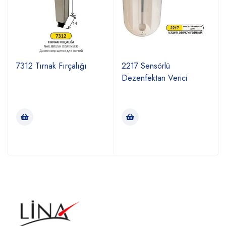
P
7312 Tırnak Fırçalığı
2217 Sensörlü
k
Dezenfektan Verici