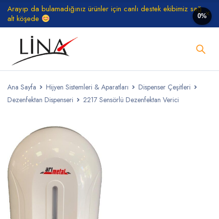
Arayıp da bulamadığınız ürünler için canlı destek ekibimiz sağ
0%
alt köşede
Ana Sayfa
Hijyen Sistemleri & Aparatları
Dispenser Çeşitleri
Dezenfektan Dispenseri
2217 Sensörlü Dezenfektan Verici