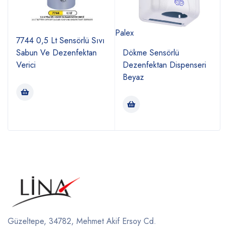
Palex
Ma
7744 0,5 Lt Sensörlü Sıvı
Sabun Ve Dezenfektan
Dökme Sensörlü
Verici
Dezenfektan Dispenseri
Beyaz
Güzeltepe, 34782, Mehmet Akif Ersoy Cd.